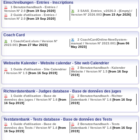
Einschreibungen - Entries - Inscriptions
1 Benutzerhandbuch - Entries /
Version N° 2.0
[from 19 Sep 2020]
3 SAAS_Entries_v2026-3 - (Empty) /
Version N° 2026.003
[from 15 Apr 2026]
2 Guide d'utilisation - Entries /
Version N° 2.0
[from 19 Sep 2020]
Coach Card
2 CoachCardOnline-NewSystem-
1 CoachCard.xlsm / Version N°
manual / Version N° 2023.001
[from 06
2023.001
[from 27 Mar 2023]
May 2023]
Webseite Kalender - Website calendar - Site web Calendrier
2 Benutzerhandbuch - Kalender
1 Guide d'utilisation - Site Calendrier
Website / Version N° 1.5
[from 16 Sep
/ Version N° 1.5
[from 16 Sep 2019]
2019]
Richterdatenbank - Judges database - Base de données des juges
1 Guide d'utilisation - Base de
2 Benutzerhandbuch - Richter
données des juges / Version N° 1.6
[from
Datenbank / Version N° 1.6
[from 16 Sep
16 Sep 2019]
2019]
Testdatenbank - Tests database - Base de données des Tests
1 Guide d'utilisation - Base de
2 Benutzerhandbuch - Tests
données des Tests / Version N° 1.4
[from
Datenbank / Version N° 1.4
[from 16 Sep
16 Sep 2019]
2019]